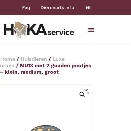
Faq
Dierenarts info
NL
Home
/
Huisdieren
/
Luxe
urnen
/ MU13 met 2 gouden pootjes
– klein, medium, groot