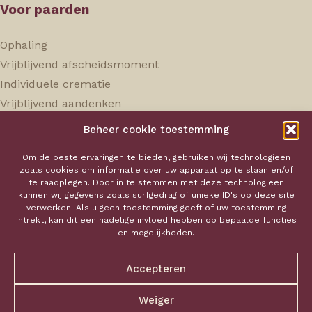
Voor paarden
Ophaling
Vrijblijvend afscheidsmoment
Individuele crematie
Vrijblijvend aandenken
Beheer cookie toestemming
Hokaservice
Om de beste ervaringen te bieden, gebruiken wij technologieën
zoals cookies om informatie over uw apparaat op te slaan en/of
Over ons
te raadplegen. Door in te stemmen met deze technologieën
kunnen wij gegevens zoals surfgedrag of unieke ID's op deze site
Onze tarieven
verwerken. Als u geen toestemming geeft of uw toestemming
Aandenken
intrekt, kan dit een nadelige invloed hebben op bepaalde functies
en mogelijkheden.
Contact
Mail ons
Accepteren
Privacy policy
Bel ons
Verkoopsvoorwaarden
Weiger