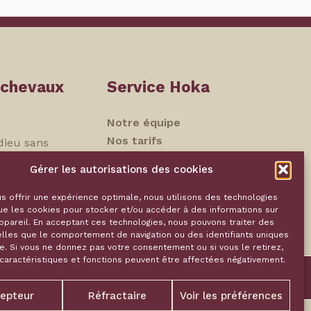
 chevaux
Service Hoka
Notre équipe
Nos tarifs
dieu sans
Souvenirs
Gérer les autorisations des cookies
Contact
dividuelle
ns
s offrir une expérience optimale, nous utilisons des technologies
ue les cookies pour stocker et/ou accéder à des informations sur
Politique de
ppareil. En acceptant ces technologies, nous pouvons traiter des
confidentialité
lles que le comportement de navigation ou des identifiants uniques
te. Si vous ne donnez pas votre consentement ou si vous le retirez,
Termes et
 caractéristiques et fonctions peuvent être affectées négativement.
Écrivez-nous
conditions
Appelez-nous
epteur
Réfractaire
Voir les préférences