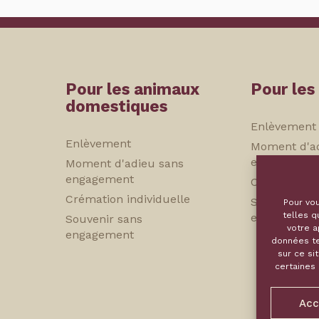
Pour les animaux
Pour les
domestiques
Enlèvement
Enlèvement
Moment d'a
engagement
Moment d'adieu sans
engagement
Crémation in
Crémation individuelle
Souvenir sa
Pour vou
telles q
engagement
Souvenir sans
votre a
engagement
données te
sur ce si
certaines
Acc