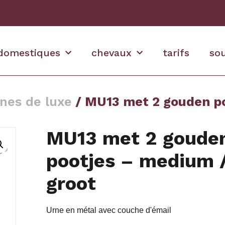
domestiques
chevaux
tarifs
so
nes de luxe
/ MU13 met 2 gouden po
MU13 met 2 goude
pootjes – medium 
groot
Urne en métal avec couche d'émail