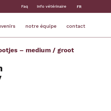
Faq
Info vétérinaire
FR
uvenirs
notre équipe
contact
otjes – medium / groot
n
/