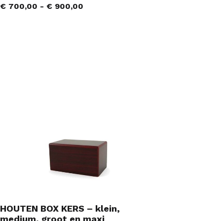
€
700,00
-
€
900,00
HOUTEN BOX KERS – klein,
medium, groot en maxi