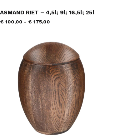
ASMAND RIET – 4,5l; 9l; 16,5l; 25l
€
100,00
-
€
175,00