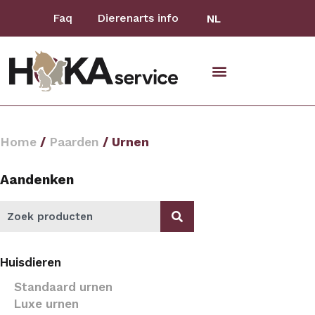
Faq
Dierenarts info
NL
Home
/
Paarden
/ Urnen
Aandenken
Huisdieren
Standaard urnen
Luxe urnen