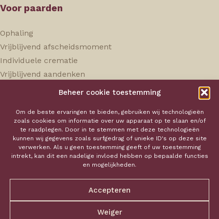
Voor paarden
Ophaling
Vrijblijvend afscheidsmoment
Individuele crematie
Vrijblijvend aandenken
Beheer cookie toestemming
Hokaservice
Om de beste ervaringen te bieden, gebruiken wij technologieën
zoals cookies om informatie over uw apparaat op te slaan en/of
Over ons
te raadplegen. Door in te stemmen met deze technologieën
kunnen wij gegevens zoals surfgedrag of unieke ID's op deze site
Onze tarieven
verwerken. Als u geen toestemming geeft of uw toestemming
Aandenken
intrekt, kan dit een nadelige invloed hebben op bepaalde functies
en mogelijkheden.
Contact
Mail ons
Accepteren
Privacy policy
Bel ons
Verkoopsvoorwaarden
Weiger