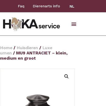
Faq
Dierenarts info
NL
Home
/
Huisdieren
/
Luxe
urnen
/ MU9 ANTRACIET – klein,
medium en groot