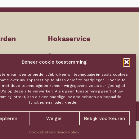
arden
Hokaservice
Over ons
Beheer cookie toestemming
Onze tarieven
oment
Aandenken
te ervaringen te bieden, gebruiken wij technologieën zoals cookies
Contact
crematie
matie over uw apparaat op te slaan en/of te raadplegen. Door in te
met deze technologieën kunnen wij gegevens zoals surfgedrag of
 aandenken
ID's op deze site verwerken. Als u geen toestemming geeft of uw
Privacy policy
mming intrekt, kan dit een nadelige invloed hebben op bepaalde
functies en mogelijkheden.
Verkoopsvoorwaarden
Mail ons
Bel ons
epteren
Weiger
Bekijk voorkeuren
Cookiebeleid
Privacy Policy