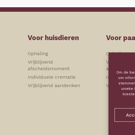
Voor huisdieren
Voor pa
Ophaling
Ophaling
Vrijblijvend
Vrijblijvend
afscheidsmoment
afscheidsm
Om de bes
Individuele crematie
Individuele 
om infor
stemmen 
Vrijblijvend aandenken
Vrijblijvend
unieke 
toeste
Acc