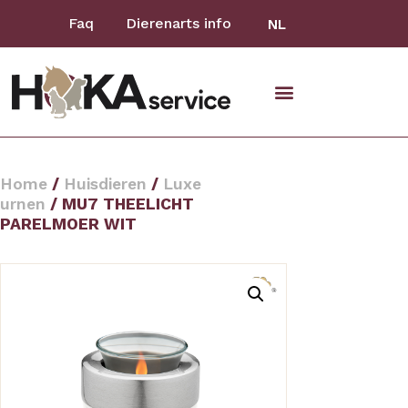
Faq
Dierenarts info
NL
Home
/
Huisdieren
/
Luxe
urnen
/ MU7 THEELICHT
PARELMOER WIT