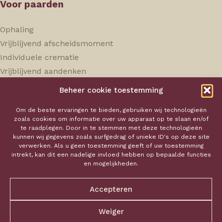
Voor paarden
Ophaling
Vrijblijvend afscheidsmoment
Individuele crematie
Vrijblijvend aandenken
Beheer cookie toestemming
Hokaservice
Om de beste ervaringen te bieden, gebruiken wij technologieën
zoals cookies om informatie over uw apparaat op te slaan en/of
Over ons
te raadplegen. Door in te stemmen met deze technologieën
kunnen wij gegevens zoals surfgedrag of unieke ID's op deze site
Onze tarieven
verwerken. Als u geen toestemming geeft of uw toestemming
Aandenken
intrekt, kan dit een nadelige invloed hebben op bepaalde functies
en mogelijkheden.
Contact
Mail ons
Accepteren
Privacy policy
Bel ons
Verkoopsvoorwaarden
Weiger