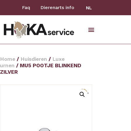
Faq
Dierenarts info
NL
Home
/
Huisdieren
/
Luxe
urnen
/ MU5 POOTJE BLINKEND
ZILVER