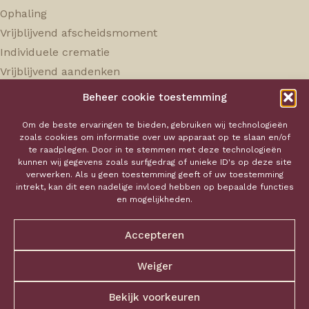
Ophaling
Vrijblijvend afscheidsmoment
Individuele crematie
Vrijblijvend aandenken
Beheer cookie toestemming
Hokaservice
Om de beste ervaringen te bieden, gebruiken wij technologieën
zoals cookies om informatie over uw apparaat op te slaan en/of
Over ons
te raadplegen. Door in te stemmen met deze technologieën
kunnen wij gegevens zoals surfgedrag of unieke ID's op deze site
Onze tarieven
verwerken. Als u geen toestemming geeft of uw toestemming
Aandenken
intrekt, kan dit een nadelige invloed hebben op bepaalde functies
en mogelijkheden.
Contact
Mail ons
Accepteren
Privacy policy
Bel ons
Verkoopsvoorwaarden
Weiger
Bekijk voorkeuren