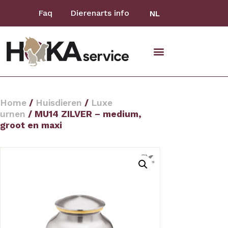
Faq
Dierenarts info
NL
Home
/
Huisdieren
/
Luxe
urnen
/ MU14 ZILVER – medium,
groot en maxi