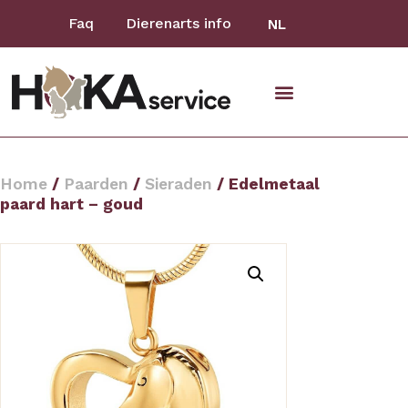
Faq
Dierenarts info
NL
Home
/
Paarden
/
Sieraden
/ Edelmetaal
paard hart – goud