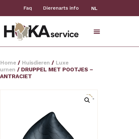
Faq
Dierenarts info
NL
Home
/
Huisdieren
/
Luxe
urnen
/ DRUPPEL MET POOTJES –
ANTRACIET