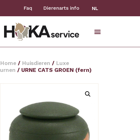
Faq
Dierenarts info
NL
Home
/
Huisdieren
/
Luxe
urnen
/ URNE CATS GROEN (fern)