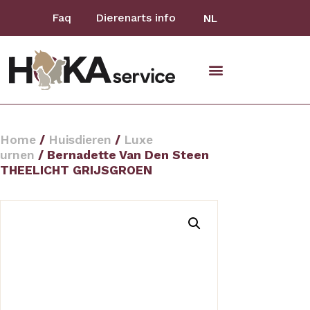
Faq
Dierenarts info
NL
Home
/
Huisdieren
/
Luxe
urnen
/ Bernadette Van Den Steen
THEELICHT GRIJSGROEN