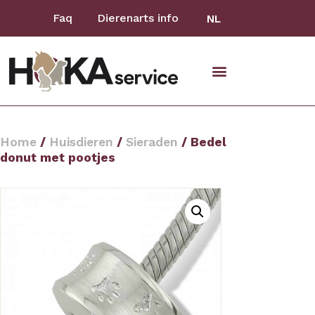
Faq
Dierenarts info
NL
Home
/
Huisdieren
/
Sieraden
/ Bedel
donut met pootjes