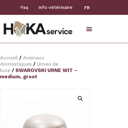
Faq
Info vétérinaire
FR
animaux domestiques
Accueil
/
Animaux
domestiques
/
Urnes de
luxe
/ SWAROVSKI URNE WIT –
medium, groot