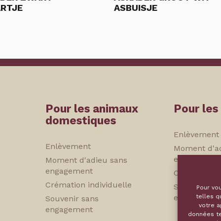
RTJE
ASBUISJE
Pour les animaux
Pour les
domestiques
Enlèvement
Enlèvement
Moment d'a
engagement
Moment d'adieu sans
engagement
Crémation in
Crémation individuelle
Souvenir sa
Pour vou
telles q
engagement
Souvenir sans
votre a
engagement
données te