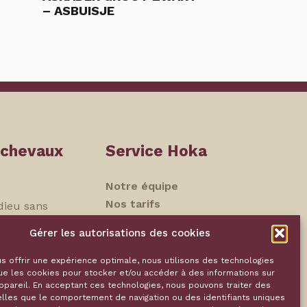
– ASBUISJE
 chevaux
Service Hoka
Notre équipe
Nos tarifs
dieu sans
Souvenirs
Gérer les autorisations des cookies
Contact
dividuelle
ns
s offrir une expérience optimale, nous utilisons des technologies
ue les cookies pour stocker et/ou accéder à des informations sur
Politique de
ppareil. En acceptant ces technologies, nous pouvons traiter des
confidentialité
lles que le comportement de navigation ou des identifiants uniques