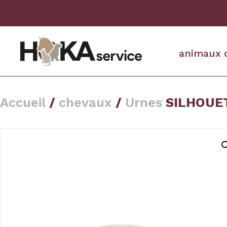
animaux 
Accueil
/
chevaux
/
Urnes
SILHOUET