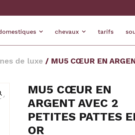
domestiques
chevaux
tarifs
so
nes de luxe
/ MU5 CŒUR EN ARGENT
MU5 CŒUR EN
ARGENT AVEC 2
PETITES PATTES E
OR