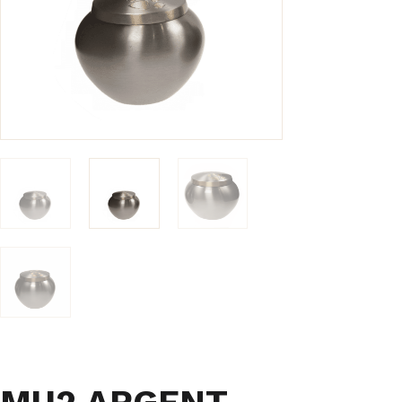
MU2 ARGENT –