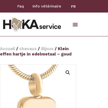
Faq
Info vétérinaire
FR
animaux domestiques
Accueil
/
chevaux
/
Bijoux
/ Klein
effen hartje in edelmetaal – goud