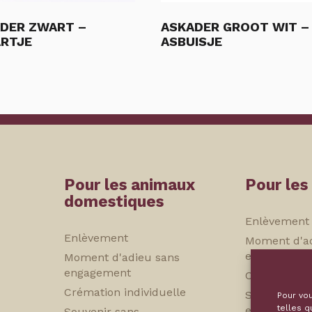
DER ZWART –
ASKADER GROOT WIT –
RTJE
ASBUISJE
Pour les animaux
Pour les
domestiques
Enlèvement
Enlèvement
Moment d'a
engagement
Moment d'adieu sans
engagement
Crémation in
Crémation individuelle
Souvenir sa
Pour vou
telles q
engagement
Souvenir sans