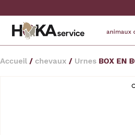
animaux 
Accueil
/
chevaux
/
Urnes
BOX EN BO