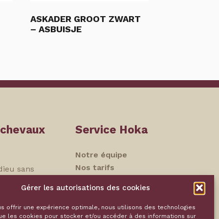
ASKADER GROOT ZWART
– ASBUISJE
 chevaux
Service Hoka
Notre équipe
Nos tarifs
dieu sans
Souvenirs
Gérer les autorisations des cookies
Contact
dividuelle
ns
s offrir une expérience optimale, nous utilisons des technologies
ue les cookies pour stocker et/ou accéder à des informations sur
Politique de