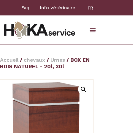
Faq
Info vétérinaire
FR
animaux domestiques
Accueil
/
chevaux
/
Urnes
/ BOX EN
BOIS NATUREL - 20l, 30l