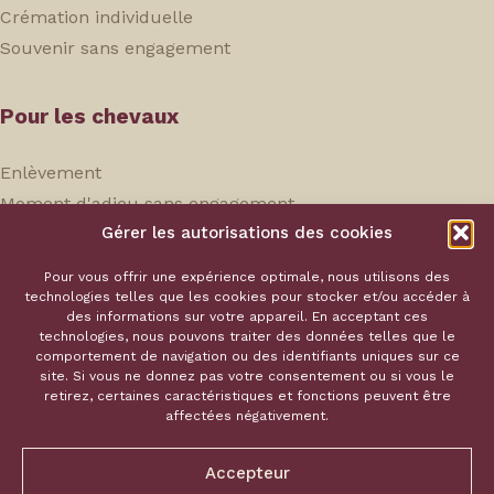
Crémation individuelle
Souvenir sans engagement
Pour les chevaux
Enlèvement
Moment d'adieu sans engagement
Gérer les autorisations des cookies
Crémation individuelle
Souvenir sans engagement
Pour vous offrir une expérience optimale, nous utilisons des
technologies telles que les cookies pour stocker et/ou accéder à
des informations sur votre appareil. En acceptant ces
Service Hoka
technologies, nous pouvons traiter des données telles que le
comportement de navigation ou des identifiants uniques sur ce
site. Si vous ne donnez pas votre consentement ou si vous le
Notre équipe
retirez, certaines caractéristiques et fonctions peuvent être
Nos tarifs
affectées négativement.
Souvenirs
Écrivez-nous
Accepteur
Contact
Appelez-nous