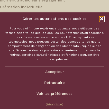
Moment d'adieu sans engagement
Crémation individuelle
Souvenir sans engagement
Gérer les autorisations des cookies
Service Hoka
Pour vous offrir une expérience optimale, nous utilisons des
technologies telles que les cookies pour stocker et/ou accéder à
des informations sur votre appareil. En acceptant ces
Notre équipe
technologies, nous pouvons traiter des données telles que le
comportement de navigation ou des identifiants uniques sur ce
Nos tarifs
site. Si vous ne donnez pas votre consentement ou si vous le
Souvenirs
retirez, certaines caractéristiques et fonctions peuvent être
affectées négativement.
Contact
Écrivez-nous
Accepteur
Politique de confidentialité
Appelez-nous
Termes et conditions
Réfractaire
Voir les préférences
{titre}
{titre}