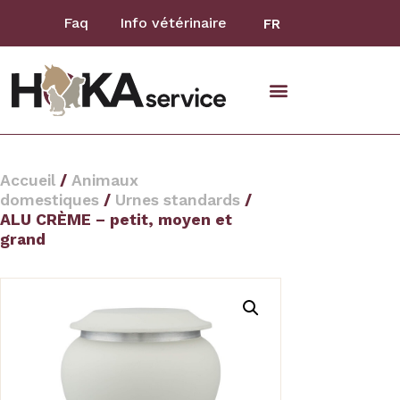
Faq
Info vétérinaire
FR
animaux domestiques
Accueil
/
Animaux
domestiques
/
Urnes standards
/
ALU CRÈME – petit, moyen et
grand